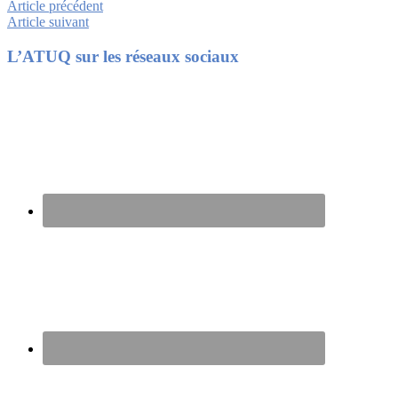
Article précédent
Article suivant
Footer
L’ATUQ sur les réseaux sociaux