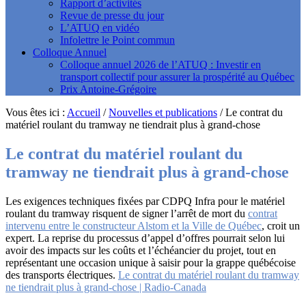
Rapport d’activités
Revue de presse du jour
L’ATUQ en vidéo
Infolettre le Point commun
Colloque Annuel
Colloque annuel 2026 de l’ATUQ : Investir en
transport collectif pour assurer la prospérité au Québec
Prix Antoine-Grégoire
Vous êtes ici :
Accueil
/
Nouvelles et publications
/
Le contrat du
matériel roulant du tramway ne tiendrait plus à grand-chose
Le contrat du matériel roulant du
tramway ne tiendrait plus à grand-chose
Les exigences techniques fixées par CDPQ Infra pour le matériel
roulant du tramway risquent de signer l’arrêt de mort du
contrat
intervenu entre le constructeur Alstom et la Ville de Québec
, croit un
expert. La reprise du processus d’appel d’offres pourrait selon lui
avoir des impacts sur les coûts et l’échéancier du projet, tout en
représentant une occasion unique à saisir pour la grappe québécoise
des transports électriques.
Le contrat du matériel roulant du tramway
ne tiendrait plus à grand-chose | Radio-Canada