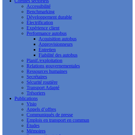
Comités sectoriels
Accessibilité
Benchmarking
Développement durable
Électrification
Expérience client
Performance autobus
Acquisition autobus
Approvisionneurs
Entretien
Fiabilité des autobus
Planif./exploitation
Relations gouvernementales
Ressources humaines
Secrétaires
Sécurité routière
Transport Adapté
Trésoriers
Publications
Visio
Appels d’offres
Communiqués de presse
Emplois en transport en commun
Études
Mémoires