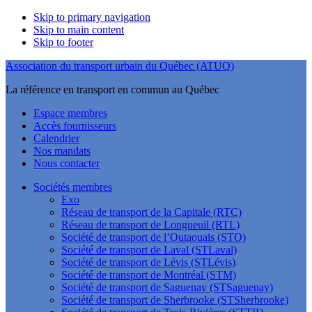
Skip to primary navigation
Skip to main content
Skip to footer
Association du transport urbain du Québec (ATUQ)
La référence en transport en commun au Québec
Espace membres
Accès fournisseurs
Calendrier
Nos mandats
Nous contacter
Sociétés membres
Exo
Réseau de transport de la Capitale (RTC)
Réseau de transport de Longueuil (RTL)
Société de transport de l’Outaouais (STO)
Société de transport de Laval (STLaval)
Société de transport de Lévis (STLévis)
Société de transport de Montréal (STM)
Société de transport de Saguenay (STSaguenay)
Société de transport de Sherbrooke (STSherbrooke)