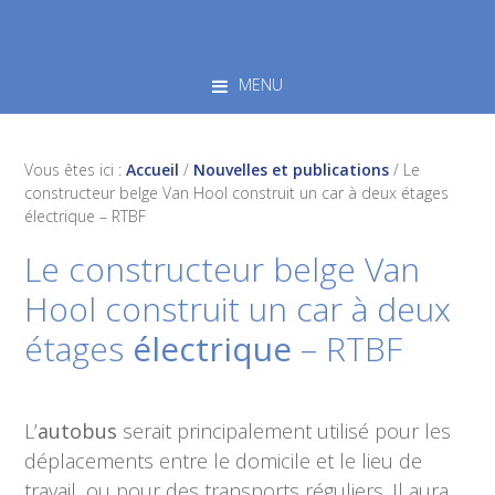
Skip
Skip
Skip
to
to
to
primary
main
footer
MENU
navigation
content
Vous êtes ici :
Accueil
/
Nouvelles et publications
/
Le
constructeur belge Van Hool construit un car à deux étages
électrique – RTBF
Le constructeur belge Van
Hool construit un car à deux
étages
électrique
– RTBF
L’
autobus
serait principalement utilisé pour les
déplacements entre le domicile et le lieu de
travail, ou pour des transports réguliers. Il aura