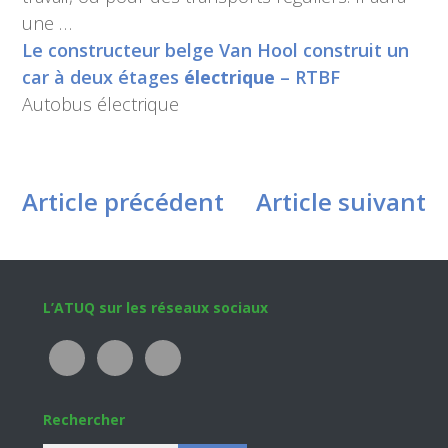
une …
Le constructeur belge Van Hool construit un
car à deux étages
électrique
– RTBF
Autobus électrique
Article précédent
Article suivant
Footer
L’ATUQ sur les réseaux sociaux
Rechercher