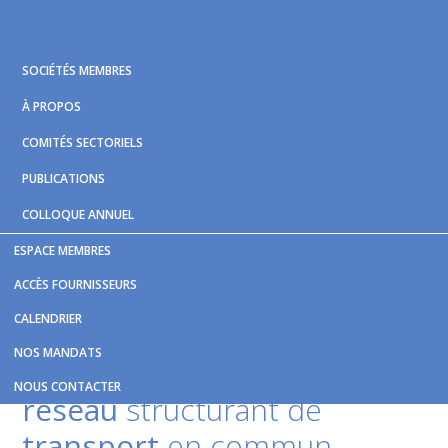
Skip
Skip
Skip
to
to
to
primary
main
footer
SOCIÉTÉS MEMBRES
navigation
content
À PROPOS
COMITÉS SECTORIELS
PUBLICATIONS
COLLOQUE ANNUEL
ESPACE MEMBRES
Vous êtes ici :
Accueil
/
Nouvelles et publications
/
Le
ACCÈS FOURNISSEURS
bureau de projet du réseau structurant de transport en
CALENDRIER
commun rebaptisé – Le Soleil
NOS MANDATS
Le bureau de projet du
NOUS CONTACTER
réseau
structurant de
transport
en commun