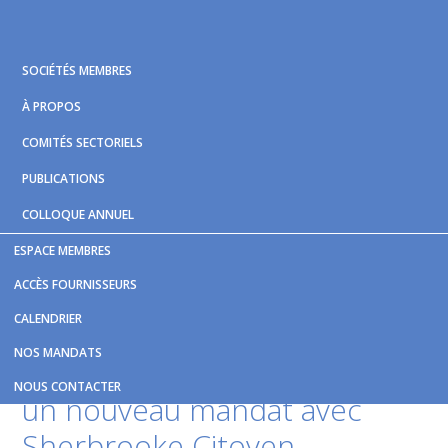
Skip
Skip
Skip
to
to
to
primary
main
footer
SOCIÉTÉS MEMBRES
navigation
content
À PROPOS
COMITÉS SECTORIELS
PUBLICATIONS
COLLOQUE ANNUEL
ESPACE MEMBRES
Vous êtes ici :
Accueil
/
Nouvelles et publications
/
Laure
ACCÈS FOURNISSEURS
Letarte-Lavoie sollicite un nouveau mandat avec Sherbrooke
CALENDRIER
Citoyen
NOS MANDATS
Laure Letarte-Lavoie sollicite
NOUS CONTACTER
un nouveau mandat avec
Sherbrooke Citoyen