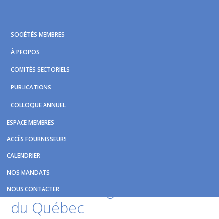
Skip
Skip
Skip
to
to
to
primary
main
footer
SOCIÉTÉS MEMBRES
navigation
content
À PROPOS
COMITÉS SECTORIELS
PUBLICATIONS
COLLOQUE ANNUEL
ESPACE MEMBRES
Vous êtes ici :
Accueil
/
Nouvelles et publications
/
L’ATUQ
ACCÈS FOURNISSEURS
réagit au budget 2026-2027 du gouvernement du Québec
CALENDRIER
L’ATUQ réagit au budget
NOS MANDATS
2026-2027 du gouvernement
NOUS CONTACTER
du Québec