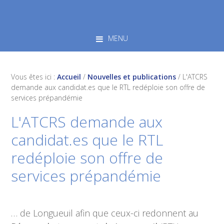
Skip
Skip
Skip
to
to
to
primary
main
footer
MENU
navigation
content
Vous êtes ici :
Accueil
/
Nouvelles et publications
/
L'ATCRS
demande aux candidat.es que le RTL redéploie son offre de
services prépandémie
L'ATCRS demande aux
candidat.es que le RTL
redéploie son offre de
services prépandémie
… de Longueuil afin que ceux-ci redonnent au