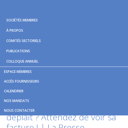
Skip
Skip
Skip
to
to
to
primary
main
footer
SOCIÉTÉS MEMBRES
navigation
content
À PROPOS
COMITÉS SECTORIELS
PUBLICATIONS
COLLOQUE ANNUEL
ESPACE MEMBRES
Vous êtes ici :
Accueil
/
Nouvelles et publications
/
ACCÈS FOURNISSEURS
L'architecture du REM vous déplaît ? Attendez de voir sa
CALENDRIER
facture ! | La Presse – LaPresse.ca
NOS MANDATS
L'architecture du REM vous
NOUS CONTACTER
déplaît ? Attendez de voir sa
facture ! | La Presse –