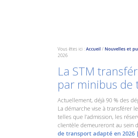
Skip
Skip
Skip
to
to
to
primary
main
footer
navigation
content
Vous êtes ici :
Accueil
/
Nouvelles et pu
2026
La STM transfér
par minibus de 
Actuellement, déjà 90 % des dép
La démarche vise à transférer le
telles que l’admission, les réserva
clientèle demeureront au sein 
de transport adapté en 2026 