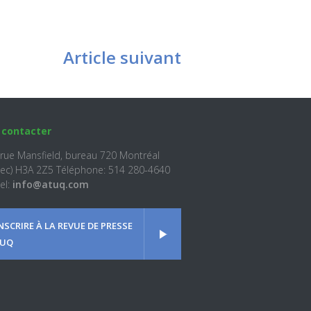
Article suivant
 contacter
 rue Mansfield, bureau 720 Montréal
ec) H3A 2Z5 Téléphone: 514 280-4640
el:
info@atuq.com
INSCRIRE À LA REVUE DE PRESSE
UQ