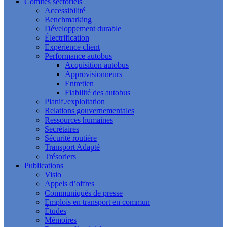
Comités sectoriels
Accessibilité
Benchmarking
Développement durable
Électrification
Expérience client
Performance autobus
Acquisition autobus
Approvisionneurs
Entretien
Fiabilité des autobus
Planif./exploitation
Relations gouvernementales
Ressources humaines
Secrétaires
Sécurité routière
Transport Adapté
Trésoriers
Publications
Visio
Appels d’offres
Communiqués de presse
Emplois en transport en commun
Études
Mémoires