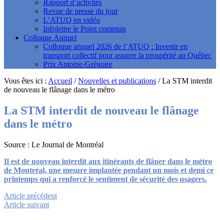
Rapport d’activités
Revue de presse du jour
L’ATUQ en vidéo
Infolettre le Point commun
Colloque Annuel
Colloque annuel 2026 de l’ATUQ : Investir en
transport collectif pour assurer la prospérité au Québec
Prix Antoine-Grégoire
Vous êtes ici :
Accueil
/
Nouvelles et publications
/
La STM interdit
de nouveau le flânage dans le métro
La STM interdit de nouveau le flânage
dans le métro
Source : Le Journal de Montréal
Il est de nouveau interdit aux itinérants de flâner dans le métro
de Montréal, une mesure implantée pendant un mois et demi ce
printemps qui a renforcé le sentiment de sécurité des usagers.
Article précédent
Article suivant