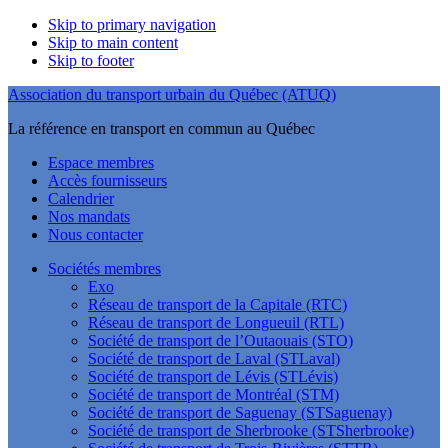
Skip to primary navigation
Skip to main content
Skip to footer
Association du transport urbain du Québec (ATUQ)
La référence en transport en commun au Québec
Espace membres
Accès fournisseurs
Calendrier
Nos mandats
Nous contacter
Sociétés membres
Exo
Réseau de transport de la Capitale (RTC)
Réseau de transport de Longueuil (RTL)
Société de transport de l’Outaouais (STO)
Société de transport de Laval (STLaval)
Société de transport de Lévis (STLévis)
Société de transport de Montréal (STM)
Société de transport de Saguenay (STSaguenay)
Société de transport de Sherbrooke (STSherbrooke)