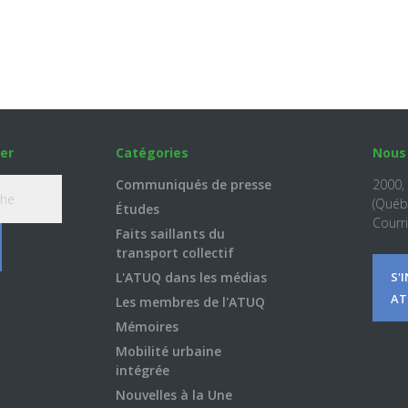
er
Catégories
Nous
Communiqués de presse
2000,
(Québ
Études
Courri
Faits saillants du
transport collectif
L'ATUQ dans les médias
S'
AT
Les membres de l'ATUQ
Mémoires
Mobilité urbaine
intégrée
Nouvelles à la Une