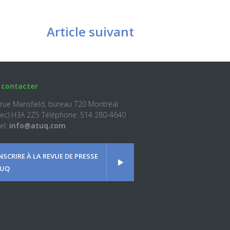
Article suivant
 contacter
 rue Mansfield, bureau 720 Montréal
ec) H3A 2Z5 Téléphone: 514 280-4640
el:
info@atuq.com
INSCRIRE À LA REVUE DE PRESSE
UQ