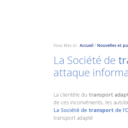
Skip
Skip
Skip
to
to
to
primary
main
footer
navigation
content
Vous êtes ici :
Accueil
/
Nouvelles et pu
La Société de
t
attaque informa
La clientèle du
transport adap
de ces inconvénients, les aut
La Société de
transport
de l’
transport adapté