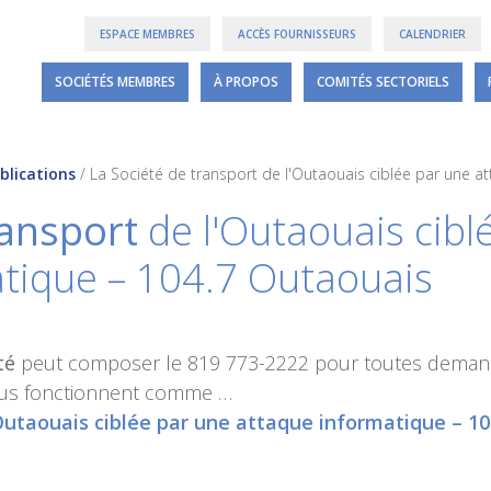
ESPACE MEMBRES
ACCÈS FOURNISSEURS
CALENDRIER
SOCIÉTÉS MEMBRES
À PROPOS
COMITÉS SECTORIELS
blications
/
La Société de transport de l'Outaouais ciblée par une a
ransport
de l'Outaouais cibl
tique – 104.7 Outaouais
té
peut composer le 819 773-2222 pour toutes deman
obus fonctionnent comme …
Outaouais ciblée par une attaque informatique – 1