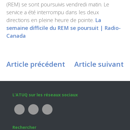
(REM) se sont poursuivis vendredi matin. Le
service a été interrompu dans les deux
directions en pleine heure de pointe.
La
semaine difficile du REM se poursuit | Radio-
Canada
Article précédent
Article suivant
Footer
L’ATUQ sur les réseaux sociaux
Rechercher