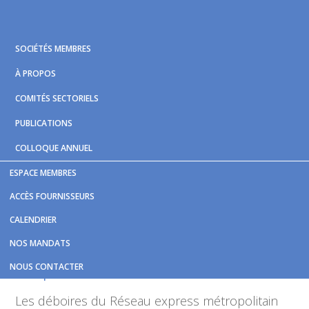
Skip
Skip
Skip
to
to
to
primary
main
footer
SOCIÉTÉS MEMBRES
navigation
content
À PROPOS
COMITÉS SECTORIELS
PUBLICATIONS
COLLOQUE ANNUEL
ESPACE MEMBRES
Vous êtes ici :
Accueil
/
Nouvelles et publications
/
La
ACCÈS FOURNISSEURS
semaine difficile du REM se poursuit
CALENDRIER
La semaine difficile du REM
NOS MANDATS
se poursuit
NOUS CONTACTER
Les déboires du Réseau express métropolitain