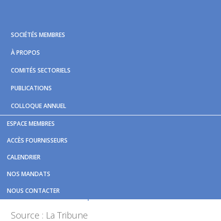
Skip
Skip
Skip
to
to
to
primary
main
footer
SOCIÉTÉS MEMBRES
navigation
content
À PROPOS
COMITÉS SECTORIELS
PUBLICATIONS
COLLOQUE ANNUEL
ESPACE MEMBRES
Vous êtes ici :
Accueil
/
Nouvelles et publications
/
La
ACCÈS FOURNISSEURS
mobilité durable franchit un autre cap en Estrie
CALENDRIER
La mobilité durable franchit
NOS MANDATS
un autre cap en Estrie
NOUS CONTACTER
Source : La Tribune