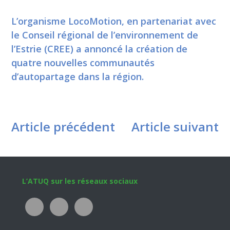
L’organisme LocoMotion, en partenariat avec
le Conseil régional de l’environnement de
l’Estrie (CREE) a annoncé la création de
quatre nouvelles communautés
d’autopartage dans la région.
Article précédent
Article suivant
Footer
L’ATUQ sur les réseaux sociaux