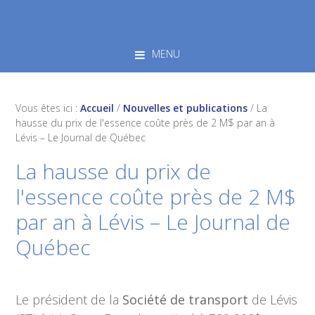
Skip
Skip
Skip
to
to
to
primary
main
footer
MENU
navigation
content
Vous êtes ici :
Accueil
/
Nouvelles et publications
/
La
hausse du prix de l'essence coûte près de 2 M$ par an à
Lévis – Le Journal de Québec
La hausse du prix de
l'essence coûte près de 2 M$
par an à Lévis – Le Journal de
Québec
Le président de la
Société de transport
de Lévis