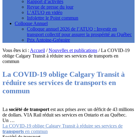
Rapport d’activités
Revue de presse du jour
L’ATUQ en vidéo
Infolettre le Point commun
Colloque Annuel
Colloque annuel 2026 de l’ATUQ : Investir en
transport collectif pour assurer la prospérité au Québec
Prix Antoine-Grégoire
Vous êtes ici :
Accueil
/
Nouvelles et publications
/
La COVID-19
oblige Calgary Transit à réduire ses services de transports en
commun
La COVID-19 oblige Calgary Transit à
réduire ses services de
transports
en
commun
La
société de transport
est aux prises avec un déficit de 43 millions
de dollars. VIA Rail réduit ses services en Ontario et au Québec.
Un …
La COVID-19 oblige Calgary Transit à réduire ses services de
transports
en commun
Société de transport