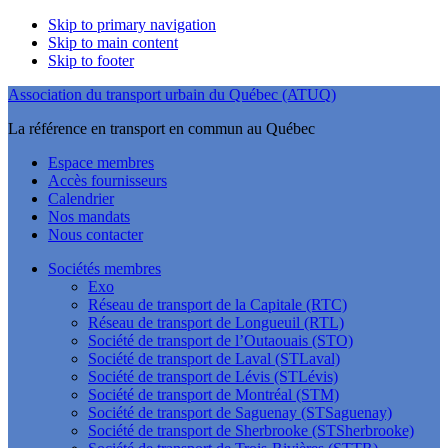
Skip to primary navigation
Skip to main content
Skip to footer
Association du transport urbain du Québec (ATUQ)
La référence en transport en commun au Québec
Espace membres
Accès fournisseurs
Calendrier
Nos mandats
Nous contacter
Sociétés membres
Exo
Réseau de transport de la Capitale (RTC)
Réseau de transport de Longueuil (RTL)
Société de transport de l’Outaouais (STO)
Société de transport de Laval (STLaval)
Société de transport de Lévis (STLévis)
Société de transport de Montréal (STM)
Société de transport de Saguenay (STSaguenay)
Société de transport de Sherbrooke (STSherbrooke)