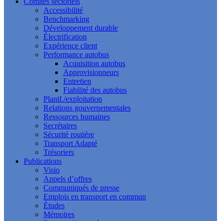
Comités sectoriels
Accessibilité
Benchmarking
Développement durable
Électrification
Expérience client
Performance autobus
Acquisition autobus
Approvisionneurs
Entretien
Fiabilité des autobus
Planif./exploitation
Relations gouvernementales
Ressources humaines
Secrétaires
Sécurité routière
Transport Adapté
Trésoriers
Publications
Visio
Appels d’offres
Communiqués de presse
Emplois en transport en commun
Études
Mémoires