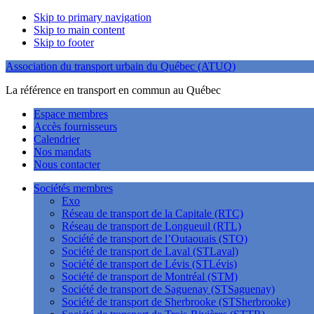
Skip to primary navigation
Skip to main content
Skip to footer
Association du transport urbain du Québec (ATUQ)
La référence en transport en commun au Québec
Espace membres
Accès fournisseurs
Calendrier
Nos mandats
Nous contacter
Sociétés membres
Exo
Réseau de transport de la Capitale (RTC)
Réseau de transport de Longueuil (RTL)
Société de transport de l’Outaouais (STO)
Société de transport de Laval (STLaval)
Société de transport de Lévis (STLévis)
Société de transport de Montréal (STM)
Société de transport de Saguenay (STSaguenay)
Société de transport de Sherbrooke (STSherbrooke)