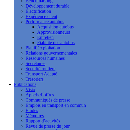
Benchmarking
Développement durable
Électrification
Expérience client
Performance autobus
Acquisition autobus
Approvisionneurs
Entretien
Fiabilité des autobus
Planif./exploitation
Relations gouvernementales
Ressources humaines
Secrétaires
Sécurité routière
Transport Adapté
Trésoriers
Publications
Visio
Appels d’offres
Communiqués de presse
Emplois en transport en commun
Études
Mémoires
Rapport d’activités
Revue de presse du jour