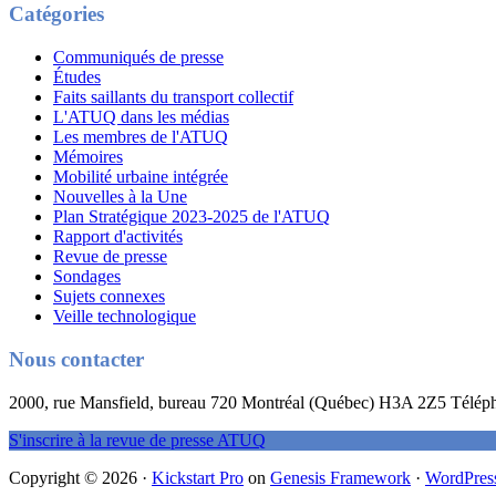
Catégories
Communiqués de presse
Études
Faits saillants du transport collectif
L'ATUQ dans les médias
Les membres de l'ATUQ
Mémoires
Mobilité urbaine intégrée
Nouvelles à la Une
Plan Stratégique 2023-2025 de l'ATUQ
Rapport d'activités
Revue de presse
Sondages
Sujets connexes
Veille technologique
Nous contacter
2000, rue Mansfield, bureau 720 Montréal (Québec) H3A 2Z5 Télép
S'inscrire à la revue de presse ATUQ
Copyright © 2026 ·
Kickstart Pro
on
Genesis Framework
·
WordPres