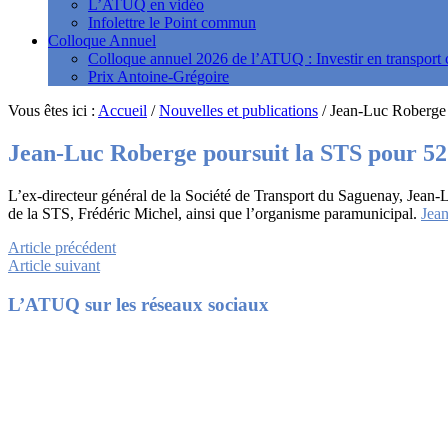
L’ATUQ en vidéo
Infolettre le Point commun
Colloque Annuel
Colloque annuel 2026 de l’ATUQ : Investir en transport c
Prix Antoine-Grégoire
Vous êtes ici :
Accueil
/
Nouvelles et publications
/
Jean-Luc Roberge 
Jean-Luc Roberge poursuit la STS pour 52
L’ex-directeur général de la Société de Transport du Saguenay, Jean-L
de la STS, Frédéric Michel, ainsi que l’organisme paramunicipal.
Jea
Article précédent
Article suivant
Footer
L’ATUQ sur les réseaux sociaux