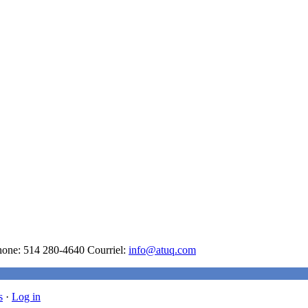
hone: 514 280-4640 Courriel:
info@atuq.com
s
·
Log in