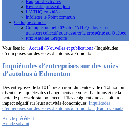
Rapport d’activités
Revue de presse du jour
L’ATUQ en vidéo
Infolettre le Point commun
Colloque Annuel
Colloque annuel 2026 de l’ATUQ : Investir en
transport collectif pour assurer la prospérité au Québec
Prix Antoine-Grégoire
Vous êtes ici :
Accueil
/
Nouvelles et publications
/
Inquiétudes
d’entreprises sur des voies d’autobus à Edmonton
Inquiétudes d’entreprises sur des voies
d’autobus à Edmonton
e
Des entreprises de la 101
rue au nord du centre-ville d’Edmonton
disent être inquiètes des changements de voies d’autobus et de la
perte de places de stationnement. Elles craignent que cela ait un
impact négatif sur leurs activités économiques.
Inquiétudes
d’entreprises sur des voies d’autobus à Edmonton | Radio-Canada
Article précédent
Article suivant