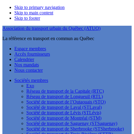
Skip to primary navigation
Skip to main content
Skip to footer
Association du transport urbain du Québec (ATUQ)
La référence en transport en commun au Québec
Espace membres
Accès fournisseurs
Calendrier
Nos mandats
Nous contacter
Sociétés membres
Exo
Réseau de transport de la Capitale (RTC)
Réseau de transport de Longueuil (RTL)
Société de transport de l’Outaouais (STO)
Société de transport de Laval (STLaval)
Société de transport de Lévis (STLévis)
Société de transport de Montréal (STM)
Société de transport de Saguenay (STSaguenay)
Société de transport de Sherbrooke (STSherbrooke)