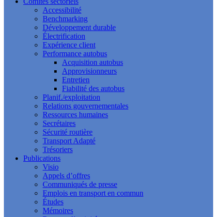
Comités sectoriels
Accessibilité
Benchmarking
Développement durable
Électrification
Expérience client
Performance autobus
Acquisition autobus
Approvisionneurs
Entretien
Fiabilité des autobus
Planif./exploitation
Relations gouvernementales
Ressources humaines
Secrétaires
Sécurité routière
Transport Adapté
Trésoriers
Publications
Visio
Appels d’offres
Communiqués de presse
Emplois en transport en commun
Études
Mémoires