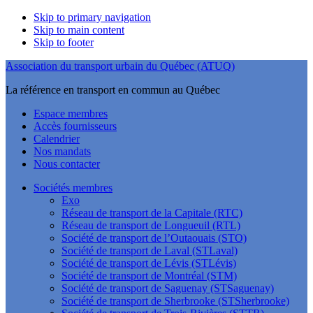
Skip to primary navigation
Skip to main content
Skip to footer
Association du transport urbain du Québec (ATUQ)
La référence en transport en commun au Québec
Espace membres
Accès fournisseurs
Calendrier
Nos mandats
Nous contacter
Sociétés membres
Exo
Réseau de transport de la Capitale (RTC)
Réseau de transport de Longueuil (RTL)
Société de transport de l’Outaouais (STO)
Société de transport de Laval (STLaval)
Société de transport de Lévis (STLévis)
Société de transport de Montréal (STM)
Société de transport de Saguenay (STSaguenay)
Société de transport de Sherbrooke (STSherbrooke)