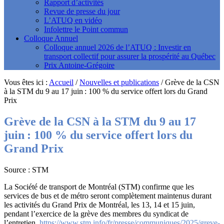
Rapport d’activités
Revue de presse du jour
L’ATUQ en vidéo
Infolettre le Point commun
Colloque Annuel
Colloque annuel 2026 de l’ATUQ : Investir en
transport collectif pour assurer la prospérité au Québec
Prix Antoine-Grégoire
Vous êtes ici :
Accueil
/
Nouvelles et publications
/
Grève de la CSN
à la STM du 9 au 17 juin : 100 % du service offert lors du Grand
Prix
Grève de la CSN à la STM du 9 au 17
juin : 100 % du service offert lors du
Grand Prix
Source : STM
La Société de transport de Montréal (STM) confirme que les
services de bus et de métro seront complètement maintenus durant
les activités du Grand Prix de Montréal, les 13, 14 et 15 juin,
pendant l’exercice de la grève des membres du syndicat de
l’entretien.
https://www.stm.info/fr/presse/communiques/2025/greve-