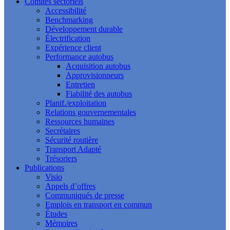
Comités sectoriels
Accessibilité
Benchmarking
Développement durable
Électrification
Expérience client
Performance autobus
Acquisition autobus
Approvisionneurs
Entretien
Fiabilité des autobus
Planif./exploitation
Relations gouvernementales
Ressources humaines
Secrétaires
Sécurité routière
Transport Adapté
Trésoriers
Publications
Visio
Appels d’offres
Communiqués de presse
Emplois en transport en commun
Études
Mémoires