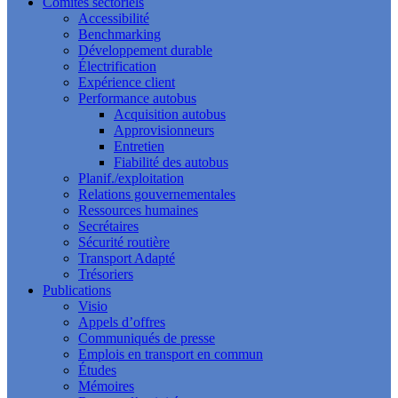
Comités sectoriels
Accessibilité
Benchmarking
Développement durable
Électrification
Expérience client
Performance autobus
Acquisition autobus
Approvisionneurs
Entretien
Fiabilité des autobus
Planif./exploitation
Relations gouvernementales
Ressources humaines
Secrétaires
Sécurité routière
Transport Adapté
Trésoriers
Publications
Visio
Appels d’offres
Communiqués de presse
Emplois en transport en commun
Études
Mémoires