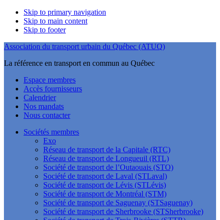
Skip to primary navigation
Skip to main content
Skip to footer
Association du transport urbain du Québec (ATUQ)
La référence en transport en commun au Québec
Espace membres
Accès fournisseurs
Calendrier
Nos mandats
Nous contacter
Sociétés membres
Exo
Réseau de transport de la Capitale (RTC)
Réseau de transport de Longueuil (RTL)
Société de transport de l’Outaouais (STO)
Société de transport de Laval (STLaval)
Société de transport de Lévis (STLévis)
Société de transport de Montréal (STM)
Société de transport de Saguenay (STSaguenay)
Société de transport de Sherbrooke (STSherbrooke)