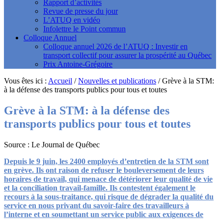
Rapport d’activités
Revue de presse du jour
L’ATUQ en vidéo
Infolettre le Point commun
Colloque Annuel
Colloque annuel 2026 de l’ATUQ : Investir en
transport collectif pour assurer la prospérité au Québec
Prix Antoine-Grégoire
Vous êtes ici :
Accueil
/
Nouvelles et publications
/
Grève à la STM:
à la défense des transports publics pour tous et toutes
Grève à la STM: à la défense des
transports publics pour tous et toutes
Source : Le Journal de Québec
Depuis le 9 juin, les 2400 employés d’entretien de la STM sont
en grève. Ils ont raison de refuser le bouleversement de leurs
horaires de travail, qui menace de détériorer leur qualité de vie
et la conciliation travail-famille. Ils contestent également le
recours à la sous-traitance, qui risque de dégrader la qualité du
service en nous privant du savoir-faire des travailleurs à
l’interne et en soumettant un service public aux exigences de