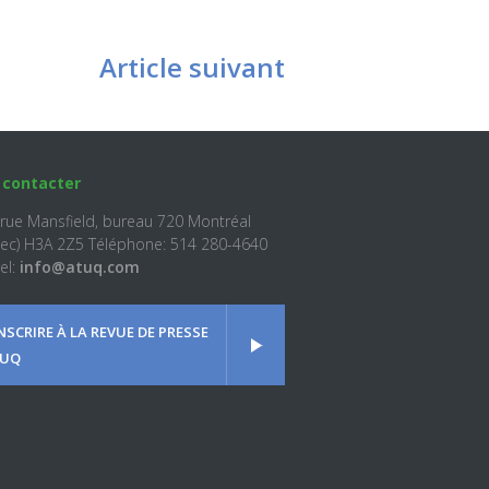
Article suivant
 contacter
 rue Mansfield, bureau 720 Montréal
ec) H3A 2Z5 Téléphone: 514 280-4640
el:
info@atuq.com
INSCRIRE À LA REVUE DE PRESSE
UQ