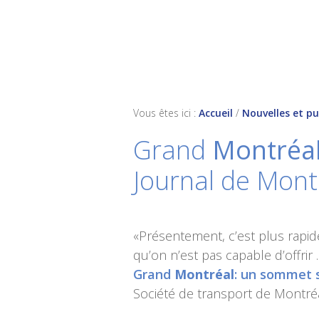
Skip
Skip
Skip
to
to
to
primary
main
footer
navigation
content
Vous êtes ici :
Accueil
/
Nouvelles et pu
Grand
Montréa
Journal de Mont
«Présentement, c’est plus rapide
qu’on n’est pas capable d’offrir
Grand
Montréal
: un sommet s
Société de transport de Montré