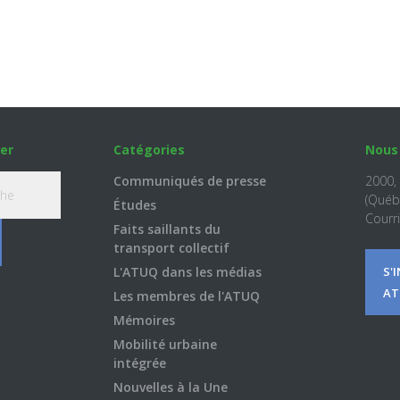
er
Catégories
Nous
Communiqués de presse
2000,
(Québ
Études
Courri
Faits saillants du
transport collectif
L'ATUQ dans les médias
S'
AT
Les membres de l'ATUQ
Mémoires
Mobilité urbaine
intégrée
Nouvelles à la Une