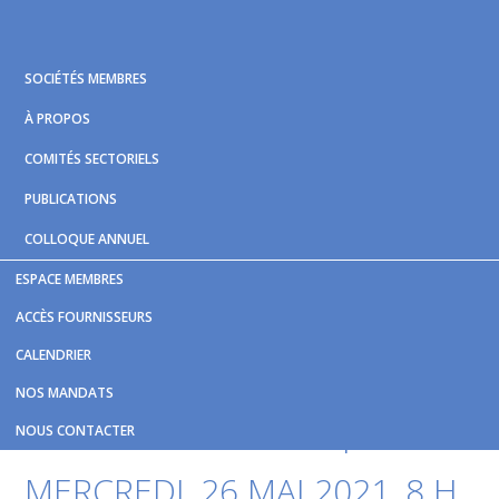
Skip
Skip
Skip
to
to
to
primary
main
footer
SOCIÉTÉS MEMBRES
navigation
content
À PROPOS
COMITÉS SECTORIELS
PUBLICATIONS
COLLOQUE ANNUEL
ESPACE MEMBRES
Vous êtes ici :
Accueil
/
Nouvelles et publications
/
Forum
ACCÈS FOURNISSEURS
Cybersécurité et sûreté dans les transports
CALENDRIER
Forum Cybersécurité et
NOS MANDATS
sûreté dans les transports
NOUS CONTACTER
MERCREDI, 26 MAI 2021, 8 H