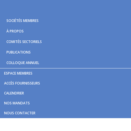
Skip
Skip
Skip
to
to
to
primary
main
footer
SOCIÉTÉS MEMBRES
navigation
content
À PROPOS
COMITÉS SECTORIELS
PUBLICATIONS
COLLOQUE ANNUEL
ESPACE MEMBRES
Vous êtes ici :
Accueil
/
Nouvelles et publications
/
Flexibus:
ACCÈS FOURNISSEURS
24 véhicules en circulation d'ici 2025
CALENDRIER
Flexibus: 24 véhicules en
NOS MANDATS
circulation d'ici 2025
NOUS CONTACTER