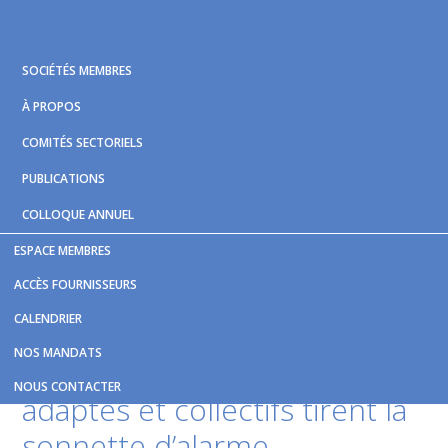
Skip
Skip
Skip
to
to
to
primary
main
footer
SOCIÉTÉS MEMBRES
navigation
content
À PROPOS
COMITÉS SECTORIELS
PUBLICATIONS
COLLOQUE ANNUEL
ESPACE MEMBRES
Vous êtes ici :
Accueil
/
Nouvelles et publications
/
ACCÈS FOURNISSEURS
Financement : les transports adaptés et collectifs tirent la
CALENDRIER
sonnette d’alarme
NOS MANDATS
Financement : les transports
NOUS CONTACTER
adaptés et collectifs tirent la
sonnette d’alarme