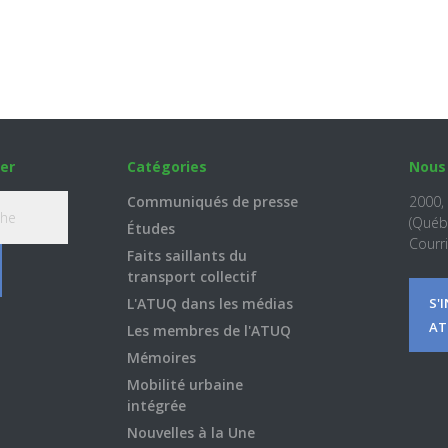
er
Catégories
Nous
Communiqués de presse
2000,
(Québ
Études
Courri
Faits saillants du
transport collectif
L'ATUQ dans les médias
S'
AT
Les membres de l'ATUQ
Mémoires
Mobilité urbaine
intégrée
Nouvelles à la Une