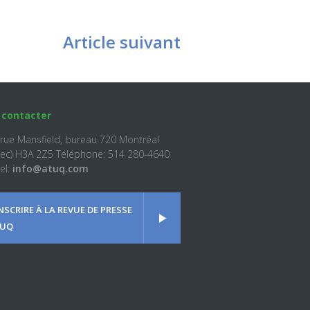
Article suivant
 contacter
 rue Mansfield, bureau 720 Montréal
ec) H3A 2Z5 Téléphone: 514 280-4640
el:
info@atuq.com
INSCRIRE À LA REVUE DE PRESSE
UQ