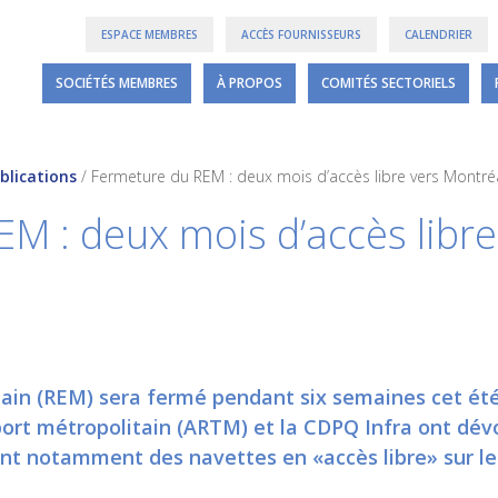
ESPACE MEMBRES
ACCÈS FOURNISSEURS
CALENDRIER
SOCIÉTÉS MEMBRES
À PROPOS
COMITÉS SECTORIELS
blications
/
Fermeture du REM : deux mois d’accès libre vers Montréa
M : deux mois d’accès libre
in (REM) sera fermé pendant six semaines cet été, 
port métropolitain (ARTM) et la CDPQ Infra ont dév
nt notamment des navettes en «accès libre» sur l