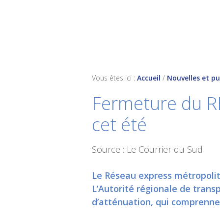
Skip
Skip
Skip
to
to
to
primary
main
footer
navigation
content
Vous êtes ici :
Accueil
/
Nouvelles et pu
Fermeture du RE
cet été
Source : Le Courrier du Sud
Le Réseau express métropolita
L’Autorité régionale de trans
d’atténuation, qui comprenne