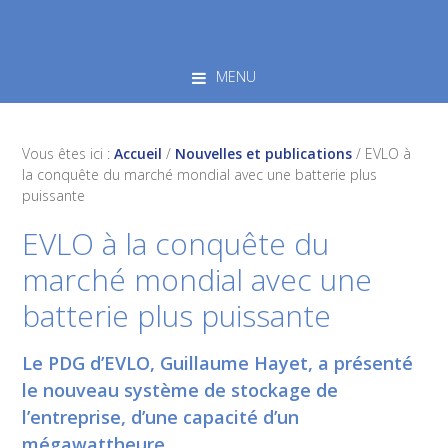
Skip
Skip
Skip
to
to
to
primary
main
footer
MENU
navigation
content
Vous êtes ici :
Accueil
/
Nouvelles et publications
/
EVLO à
la conquête du marché mondial avec une batterie plus
puissante
EVLO à la conquête du
marché mondial avec une
batterie plus puissante
Le PDG d’EVLO, Guillaume Hayet, a présenté
le nouveau système de stockage de
l’entreprise, d’une capacité d’un
mégawattheure.