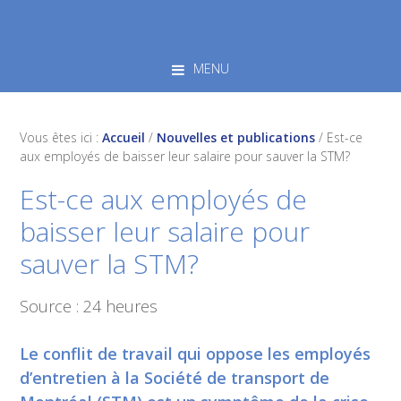
Skip
Skip
Skip
to
to
to
primary
main
footer
MENU
navigation
content
Vous êtes ici :
Accueil
/
Nouvelles et publications
/
Est-ce
aux employés de baisser leur salaire pour sauver la STM?
Est-ce aux employés de
baisser leur salaire pour
sauver la STM?
Source : 24 heures
Le conflit de travail qui oppose les employés
d’entretien à la Société de transport de