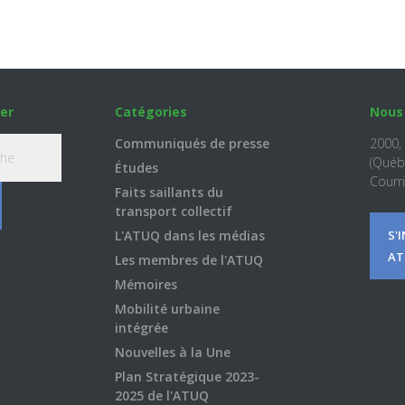
er
Catégories
Nous
Communiqués de presse
2000,
(Québ
Études
Courri
Faits saillants du
transport collectif
L'ATUQ dans les médias
S'
AT
Les membres de l'ATUQ
Mémoires
Mobilité urbaine
intégrée
Nouvelles à la Une
Plan Stratégique 2023-
2025 de l'ATUQ