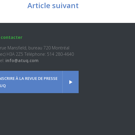
Article suivant
 contacter
 rue Mansfield, bureau 720 Montréal
ec) H3A 2Z5 Téléphone: 514 280-4640
el:
info@atuq.com
INSCRIRE À LA REVUE DE PRESSE
UQ