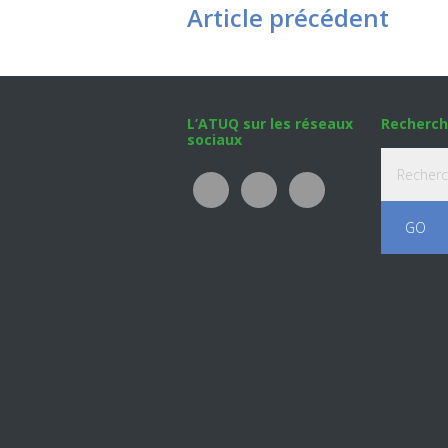
Article précédent
Footer
L’ATUQ sur les réseaux
Recherch
sociaux
Recherche