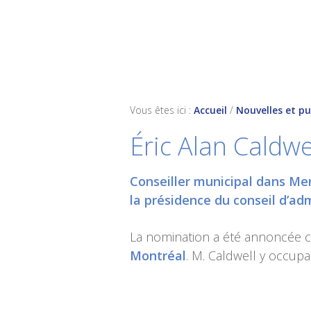
Skip
Skip
Skip
to
to
to
primary
main
footer
navigation
content
Vous êtes ici :
Accueil
/
Nouvelles et pu
Éric Alan Caldw
Conseiller municipal dans Me
la présidence du conseil d’ad
La nomination a été annoncée 
Montréal
. M. Caldwell y occup