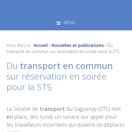
Skip
Skip
Skip
to
to
to
primary
main
footer
MENU
navigation
content
Vous êtes ici :
Accueil
/
Nouvelles et publications
/
Du
transport en commun sur réservation en soirée pour la STS
Du
transport en commun
sur réservation en soirée
pour la STS
La Société de
transport
du Saguenay (STS) met
en
place, dès lundi, un service sur appel pour
les travailleurs essentiels qui doivent se déplacer