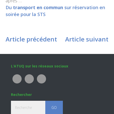
après …
Du
transport en commun
sur réservation en
soirée pour la STS
Article précédent
Article suivant
Footer
L’ATUQ sur les réseaux sociaux
Rechercher
Recherche