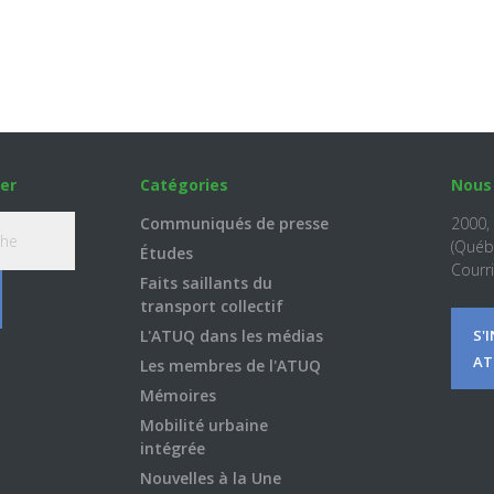
er
Catégories
Nous
Communiqués de presse
2000,
(Québ
Études
Courri
Faits saillants du
transport collectif
L'ATUQ dans les médias
S'
AT
Les membres de l'ATUQ
Mémoires
Mobilité urbaine
intégrée
Nouvelles à la Une