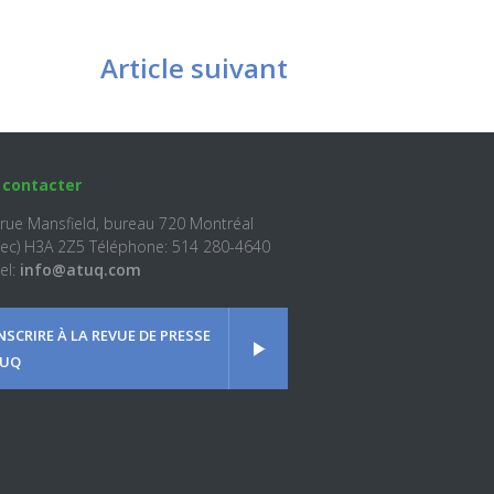
Article suivant
 contacter
 rue Mansfield, bureau 720 Montréal
ec) H3A 2Z5 Téléphone: 514 280-4640
el:
info@atuq.com
INSCRIRE À LA REVUE DE PRESSE
UQ