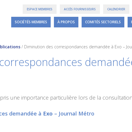
ESPACE MEMBRES
ACCÈS FOURNISSEURS
CALENDRIER
SOCIÉTÉS MEMBRES
À PROPOS
COMITÉS SECTORIELS
blications
/
Diminution des correspondances demandée à Exo – Jou
 correspondances demandé
ris une importance particulière lors de la consultatio
nces demandée à
Exo
– Journal Métro