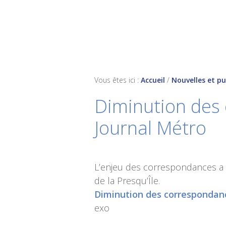
Skip
Skip
Skip
to
to
to
primary
main
footer
navigation
content
Vous êtes ici :
Accueil
/
Nouvelles et pu
Diminution des
Journal Métro
L’enjeu des correspondances a p
de la Presqu’Île.
Diminution des corresponda
exo