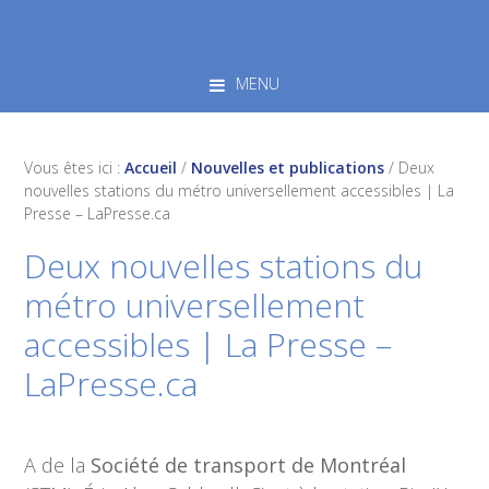
Skip
Skip
Skip
to
to
to
primary
main
footer
MENU
navigation
content
Vous êtes ici :
Accueil
/
Nouvelles et publications
/
Deux
nouvelles stations du métro universellement accessibles | La
Presse – LaPresse.ca
Deux nouvelles stations du
métro universellement
accessibles | La Presse –
LaPresse.ca
A de la
Société de transport de Montréal