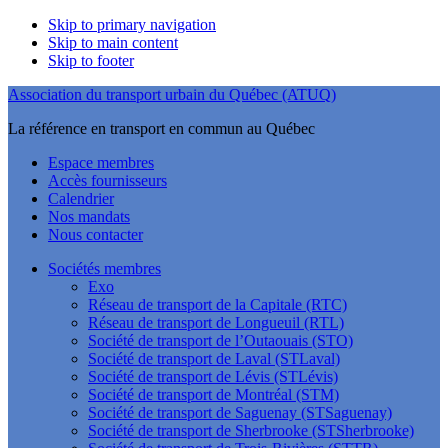
Skip to primary navigation
Skip to main content
Skip to footer
Association du transport urbain du Québec (ATUQ)
La référence en transport en commun au Québec
Espace membres
Accès fournisseurs
Calendrier
Nos mandats
Nous contacter
Sociétés membres
Exo
Réseau de transport de la Capitale (RTC)
Réseau de transport de Longueuil (RTL)
Société de transport de l’Outaouais (STO)
Société de transport de Laval (STLaval)
Société de transport de Lévis (STLévis)
Société de transport de Montréal (STM)
Société de transport de Saguenay (STSaguenay)
Société de transport de Sherbrooke (STSherbrooke)