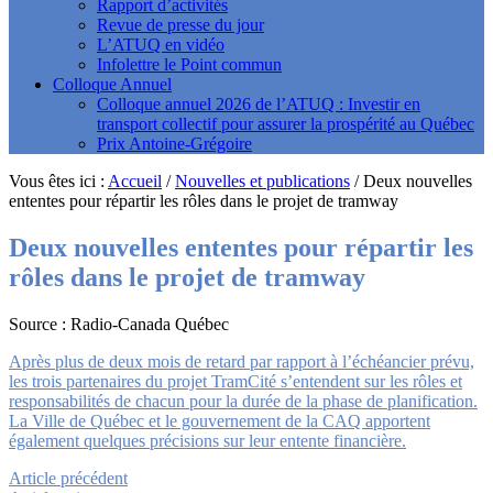
Rapport d’activités
Revue de presse du jour
L’ATUQ en vidéo
Infolettre le Point commun
Colloque Annuel
Colloque annuel 2026 de l’ATUQ : Investir en
transport collectif pour assurer la prospérité au Québec
Prix Antoine-Grégoire
Vous êtes ici :
Accueil
/
Nouvelles et publications
/
Deux nouvelles
ententes pour répartir les rôles dans le projet de tramway
Deux nouvelles ententes pour répartir les
rôles dans le projet de tramway
Source : Radio-Canada Québec
Après plus de deux mois de retard par rapport à l’échéancier prévu,
les trois partenaires du projet TramCité s’entendent sur les rôles et
responsabilités de chacun pour la durée de la phase de planification.
La Ville de Québec et le gouvernement de la CAQ apportent
également quelques précisions sur leur entente financière.
Article précédent