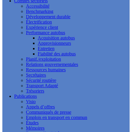
Comités sectoriels
Accessibilité
Benchmarking
Développement durable
Électrification
Expérience client
Performance autobus
Acquisition autobus
Approvisionneurs
Entretien
Fiabilité des autobus
Planif./exploitation
Relations gouvernementales
Ressources humaines
Secrétaires
Sécurité routière
Transport Adapté
Trésoriers
Publications
Visio
Appels d’offres
Communiqués de presse
Emplois en transport en commun
Études
Mémoires