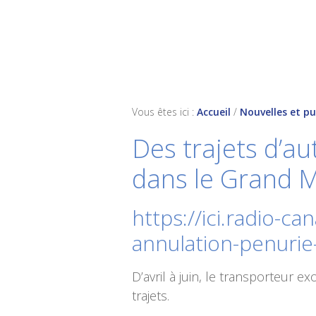
Skip
Skip
Skip
to
to
to
primary
main
footer
navigation
content
Vous êtes ici :
Accueil
/
Nouvelles et pu
Des trajets d’a
dans le Grand 
https://ici.radio-c
annulation-penurie
D’avril à juin, le transporteur 
trajets.