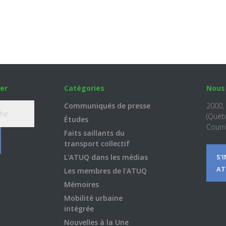
er
Catégories
Nous
Communiqués de presse
2000,
(Québ
Études
Courri
Faits saillants du
transport collectif
L'ATUQ dans les médias
S'
AT
Les membres de l'ATUQ
Mémoires
Mobilité urbaine
intégrée
Nouvelles à la Une