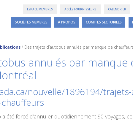
ESPACE MEMBRES
ACCÈS FOURNISSEURS
CALENDRIER
SOCIÉTÉS MEMBRES
À PROPOS
COMITÉS SECTORIELS
blications
/
Des trajets d’autobus annulés par manque de chauffeur
utobus annulés par manque 
Montréal
anada.ca/nouvelle/1896194/trajets
-chauffeurs
exo a été forcé d’annuler quotidiennement 90 voyages, c