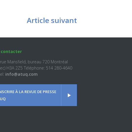
Article suivant
 contacter
 rue Mansfield, bureau 720 Montréal
ec) H3A 2Z5 Téléphone: 514 280-4640
el:
info@atuq.com
INSCRIRE À LA REVUE DE PRESSE
UQ