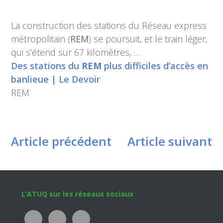
La construction des stations du Réseau express
métropolitain (
REM
) se poursuit, et le train léger,
qui s’étend sur 67 kilomètres, …
Des stations du
REM
plus difficiles d’accès en
banlieue | Le Devoir
REM
Article précédent
Article suivant
Footer
L’ATUQ sur les réseaux sociaux