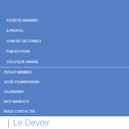
Skip
Skip
Skip
to
to
to
primary
main
footer
SOCIÉTÉS MEMBRES
navigation
content
À PROPOS
COMITÉS SECTORIELS
PUBLICATIONS
COLLOQUE ANNUEL
ESPACE MEMBRES
Vous êtes ici :
Accueil
/
Nouvelles et publications
/
Des
ACCÈS FOURNISSEURS
stations du REM plus difficiles d'accès en banlieue | Le Devoir
CALENDRIER
Des stations du
REM
plus
NOS MANDATS
difficiles d'accès en banlieue
NOUS CONTACTER
| Le Devoir