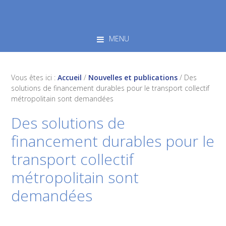
Skip
Skip
Skip
to
to
to
primary
main
footer
MENU
navigation
content
Vous êtes ici :
Accueil
/
Nouvelles et publications
/
Des
solutions de financement durables pour le transport collectif
métropolitain sont demandées
Des solutions de
financement durables pour le
transport collectif
métropolitain sont
demandées