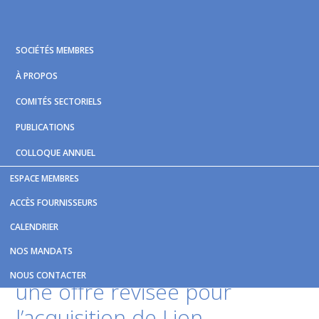
Skip
Skip
Skip
to
to
to
primary
main
footer
SOCIÉTÉS MEMBRES
navigation
content
À PROPOS
COMITÉS SECTORIELS
PUBLICATIONS
COLLOQUE ANNUEL
ESPACE MEMBRES
Vous êtes ici :
Accueil
/
Nouvelles et publications
/
Des
ACCÈS FOURNISSEURS
investisseurs soumettent une offre révisée pour l’acquisition
CALENDRIER
de Lion Électrique
NOS MANDATS
Des investisseurs soumettent
NOUS CONTACTER
une offre révisée pour
l’acquisition de Lion