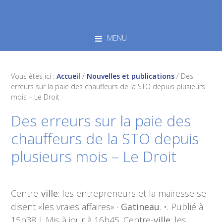
Skip
Skip
Skip
to
to
to
primary
main
footer
MENU
navigation
content
Vous êtes ici :
Accueil
/
Nouvelles et publications
/
Des
erreurs sur la paie des chauffeurs de la STO depuis plusieurs
mois – Le Droit
Des erreurs sur la paie des
chauffeurs de la STO depuis
plusieurs mois – Le Droit
Centre-
ville
: les entrepreneurs et la mairesse se
disent «les vraies affaires» ·
Gatineau
. •. Publié à
15h38 | Mis à jour à 16h45. Centre-
ville
: les …