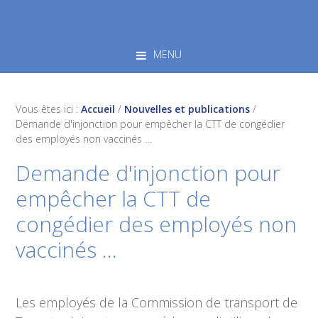
Skip
Skip
Skip
to
to
to
primary
main
footer
MENU
navigation
content
Vous êtes ici :
Accueil
/
Nouvelles et publications
/
Demande d'injonction pour empêcher la CTT de congédier
des employés non vaccinés …
Demande d'injonction pour
empêcher la CTT de
congédier des employés non
vaccinés …
Les employés de la Commission de transport de