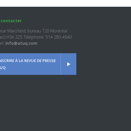
 contacter
 rue Mansfield, bureau 720 Montréal
ec) H3A 2Z5 Téléphone: 514 280-4640
el:
info@atuq.com
INSCRIRE À LA REVUE DE PRESSE
UQ