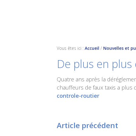
Skip
Skip
Skip
to
to
to
primary
main
footer
navigation
content
Vous êtes ici :
Accueil
/
Nouvelles et pu
De plus en plus 
Quatre ans après la déréglement
chauffeurs de faux taxis a plus
controle-routier
Article précédent