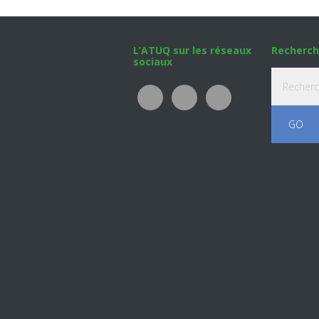
Footer
L’ATUQ sur les réseaux
Recherch
sociaux
Recherche