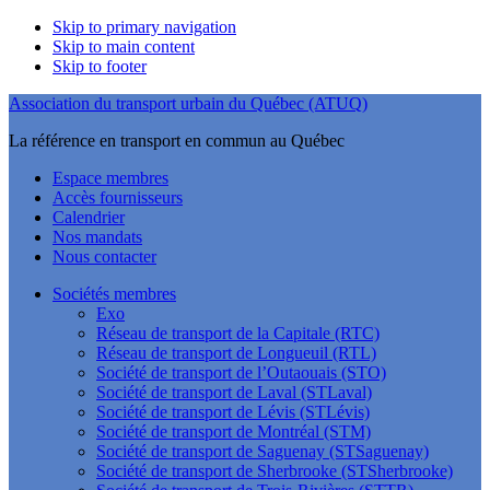
Skip to primary navigation
Skip to main content
Skip to footer
Association du transport urbain du Québec (ATUQ)
La référence en transport en commun au Québec
Espace membres
Accès fournisseurs
Calendrier
Nos mandats
Nous contacter
Sociétés membres
Exo
Réseau de transport de la Capitale (RTC)
Réseau de transport de Longueuil (RTL)
Société de transport de l’Outaouais (STO)
Société de transport de Laval (STLaval)
Société de transport de Lévis (STLévis)
Société de transport de Montréal (STM)
Société de transport de Saguenay (STSaguenay)
Société de transport de Sherbrooke (STSherbrooke)