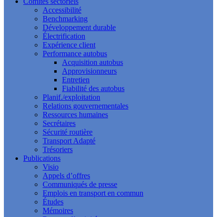
Comités sectoriels
Accessibilité
Benchmarking
Développement durable
Électrification
Expérience client
Performance autobus
Acquisition autobus
Approvisionneurs
Entretien
Fiabilité des autobus
Planif./exploitation
Relations gouvernementales
Ressources humaines
Secrétaires
Sécurité routière
Transport Adapté
Trésoriers
Publications
Visio
Appels d’offres
Communiqués de presse
Emplois en transport en commun
Études
Mémoires