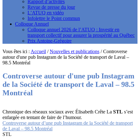
Rapport d’activités
Revue de presse du jour
L’ATUQ en vidéo
Infolettre le Point commun
Colloque Annuel
Colloque annuel 2026 de l’ATUQ : Investir en
transport collectif pour assurer la prospérité au Québec
Prix Antoine-Grégoire
Vous êtes ici :
Accueil
/
Nouvelles et publications
/
Controverse
autour d'une pub Instagram de la Société de transport de Laval –
98.5 Montréal
Controverse autour d'une pub Instagram
de la Société de transport de Laval – 98.5
Montréal
Chronique des réseaux sociaux avec Élisabeth Crête La
STL
s’est
enfargée en tentant de faire de l’humour.
Controverse autour d’une pub Instagram de la Société de transport
de Laval – 98.5 Montréal
STL