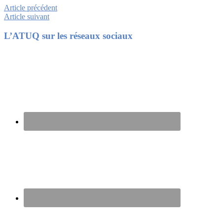
Article précédent
Article suivant
Footer
L’ATUQ sur les réseaux sociaux