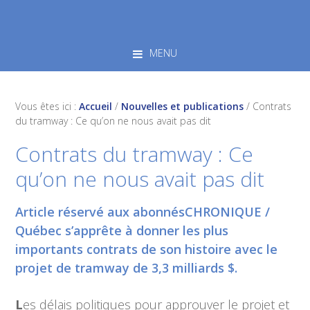
Skip
Skip
Skip
to
to
to
primary
main
footer
MENU
navigation
content
Vous êtes ici :
Accueil
/
Nouvelles et publications
/
Contrats
du tramway : Ce qu’on ne nous avait pas dit
Contrats du tramway : Ce
qu’on ne nous avait pas dit
Article réservé aux abonnésCHRONIQUE /
Québec s’apprête à donner les plus
importants contrats de son histoire avec le
projet de tramway de 3,3 milliards $.
L
es délais politiques pour approuver le projet et