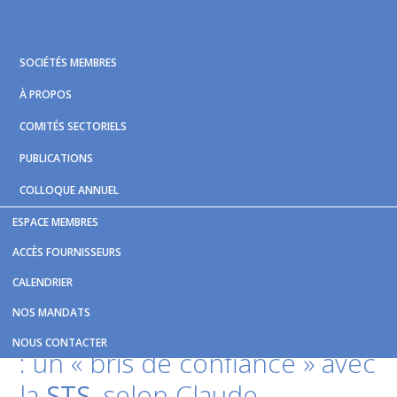
Skip
Skip
Skip
to
to
to
primary
main
footer
SOCIÉTÉS MEMBRES
navigation
content
À PROPOS
COMITÉS SECTORIELS
PUBLICATIONS
COLLOQUE ANNUEL
ESPACE MEMBRES
Vous êtes ici :
Accueil
/
Nouvelles et publications
/
Contrat
ACCÈS FOURNISSEURS
de Jean-Luc Roberge : un « bris de confiance » avec la STS,
CALENDRIER
selon Claude Bouchard
NOS MANDATS
Contrat de Jean-Luc Roberge
NOUS CONTACTER
: un « bris de confiance » avec
la
STS
, selon Claude