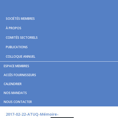
Skip
Skip
Skip
to
to
to
primary
main
footer
SOCIÉTÉS MEMBRES
navigation
content
À PROPOS
COMITÉS SECTORIELS
PUBLICATIONS
COLLOQUE ANNUEL
ESPACE MEMBRES
Vous êtes ici :
Accueil
/
Nouvelles et publications
/
ACCÈS FOURNISSEURS
Consultations sur le Projet de loi 122
CALENDRIER
Consultations sur le Projet de
NOS MANDATS
loi 122
NOUS CONTACTER
2017-02-22-ATUQ-Mémoire-