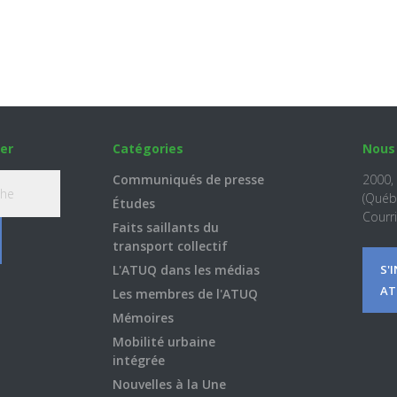
er
Catégories
Nous
Communiqués de presse
2000,
(Québ
Études
Courri
Faits saillants du
transport collectif
L'ATUQ dans les médias
S'
AT
Les membres de l'ATUQ
Mémoires
Mobilité urbaine
intégrée
Nouvelles à la Une