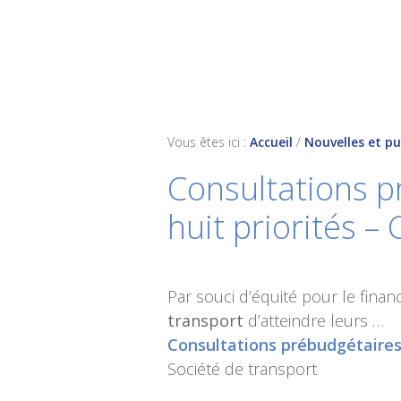
Skip
Skip
Skip
to
to
to
primary
main
footer
navigation
content
Vous êtes ici :
Accueil
/
Nouvelles et pu
Consultations pr
huit priorités 
Par souci d’équité pour le fina
transport
d’atteindre leurs …
Consultations prébudgétaires 
Société de transport