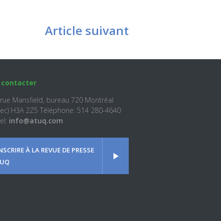
Article suivant
 contacter
 rue Mansfield, bureau 720 Montréal
ec) H3A 2Z5 Téléphone: 514 280-4640
el:
info@atuq.com
INSCRIRE À LA REVUE DE PRESSE
UQ