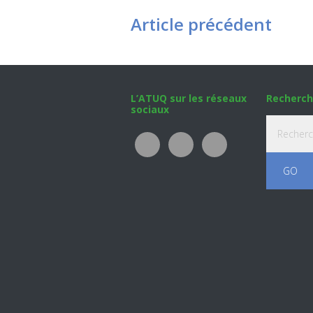
Article précédent
Footer
L’ATUQ sur les réseaux
Recherch
sociaux
Recherche