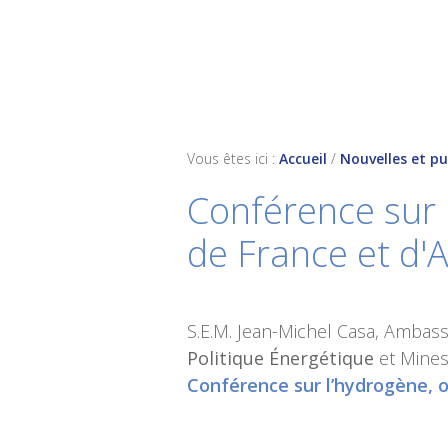
Skip
Skip
Skip
to
to
to
primary
main
footer
navigation
content
Vous êtes ici :
Accueil
/
Nouvelles et pu
Conférence sur 
de France et d'
S.E.M. Jean-Michel Casa, Ambas
Politique Énergétique
et Mines
Conférence sur l’hydrogène, 