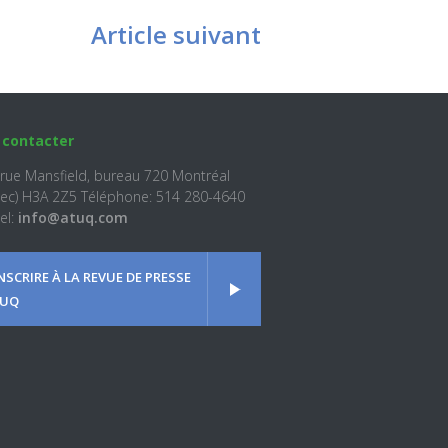
Article suivant
 contacter
 rue Mansfield, bureau 720 Montréal
ec) H3A 2Z5 Téléphone: 514 280-4640
el:
info@atuq.com
INSCRIRE À LA REVUE DE PRESSE
UQ