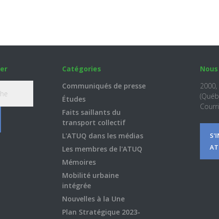
er
Catégories
Nous
Communiqués de presse
2000,
(Québ
Études
Courri
Faits saillants du
transport collectif
L'ATUQ dans les médias
S'
AT
Les membres de l'ATUQ
Mémoires
Mobilité urbaine
intégrée
Nouvelles à la Une
Plan Stratégique 2023-