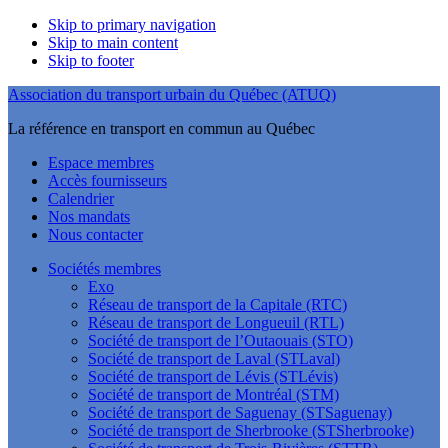
Skip to primary navigation
Skip to main content
Skip to footer
Association du transport urbain du Québec (ATUQ)
La référence en transport en commun au Québec
Espace membres
Accès fournisseurs
Calendrier
Nos mandats
Nous contacter
Sociétés membres
Exo
Réseau de transport de la Capitale (RTC)
Réseau de transport de Longueuil (RTL)
Société de transport de l’Outaouais (STO)
Société de transport de Laval (STLaval)
Société de transport de Lévis (STLévis)
Société de transport de Montréal (STM)
Société de transport de Saguenay (STSaguenay)
Société de transport de Sherbrooke (STSherbrooke)