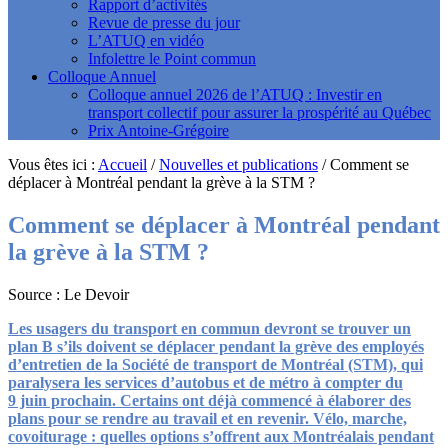
Rapport d’activités
Revue de presse du jour
L’ATUQ en vidéo
Infolettre le Point commun
Colloque Annuel
Colloque annuel 2026 de l’ATUQ : Investir en
transport collectif pour assurer la prospérité au Québec
Prix Antoine-Grégoire
Vous êtes ici :
Accueil
/
Nouvelles et publications
/
Comment se
déplacer à Montréal pendant la grève à la STM ?
Comment se déplacer à Montréal pendant
la grève à la STM ?
Source : Le Devoir
Les usagers du transport en commun devront se trouver un
plan B s’ils doivent se déplacer pendant la grève des employés
d’entretien de la Société de transport de Montréal (STM), qui
paralysera les services d’autobus et de métro à compter du
9 juin prochain. Certains ont déjà commencé à élaborer des
plans pour se rendre au travail et en revenir. Vélo, marche,
covoiturage : quelles options s’offrent aux Montréalais pendant