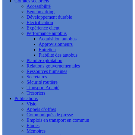
Comités sectoriels
Accessibilité
Benchmarking
Développement durable
Électrification
Expérience client
Performance autobus
Acquisition autobus
Approvisionneurs
Entretien
Fiabilité des autobus
Planif./exploitation
Relations gouvernementales
Ressources humaines
Secrétaires
Sécurité routière
Transport Adapté
Trésoriers
Publications
Visio
Appels d’offres
Communiqués de presse
Emplois en transport en commun
Études
Mémoires