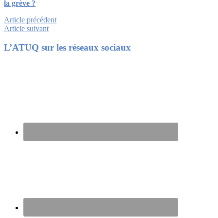
la grève ?
Article précédent
Article suivant
Footer
L’ATUQ sur les réseaux sociaux