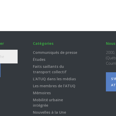
er
Catégories
Nous
Communiqués de presse
2000,
(Québ
Études
Courri
Faits saillants du
transport collectif
L'ATUQ dans les médias
S'
AT
Les membres de l'ATUQ
Mémoires
Mobilité urbaine
intégrée
Nouvelles à la Une