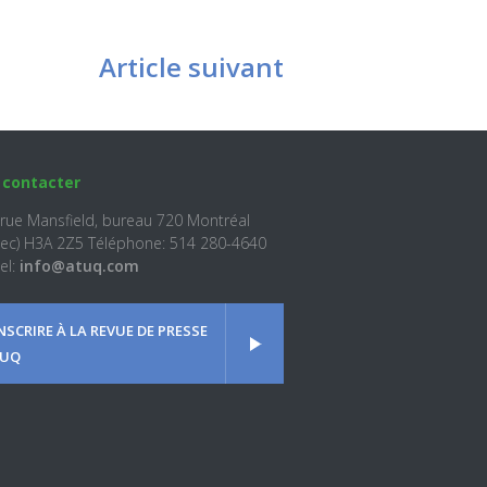
Article suivant
 contacter
 rue Mansfield, bureau 720 Montréal
ec) H3A 2Z5 Téléphone: 514 280-4640
el:
info@atuq.com
INSCRIRE À LA REVUE DE PRESSE
UQ