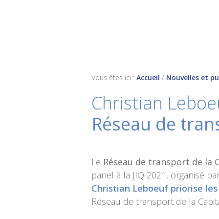
Skip
Skip
Skip
to
to
to
primary
main
footer
navigation
content
Vous êtes ici :
Accueil
/
Nouvelles et pu
Christian Leboeu
Réseau de trans
Le
Réseau de transport de la 
panel à la JIQ 2021, organisé pa
Christian Leboeuf priorise le
Réseau de transport de la Capit