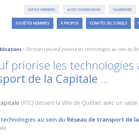
ESPACE MEMBRES
ACCÈS FOURNISSEURS
CALENDRIER
SOCIÉTÉS MEMBRES
À PROPOS
COMITÉS SECTORIELS
blications
/
Christian Leboeuf priorise les technologies au sein du R
f priorise les technologies 
port de la Capitale
…
Capitale
(RTC) dessert la Ville de Québec avec un vaste
r …
s technologies au sein du
Réseau de transport de la
ale