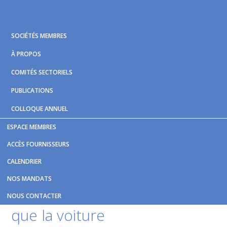
Skip
Skip
Skip
to
to
to
primary
main
footer
SOCIÉTÉS MEMBRES
navigation
content
À PROPOS
COMITÉS SECTORIELS
PUBLICATIONS
COLLOQUE ANNUEL
ESPACE MEMBRES
Vous êtes ici :
Accueil
/
Nouvelles et publications
/
Chambly
ACCÈS FOURNISSEURS
: les transports en commun encore moins cher que la voiture
CALENDRIER
Chambly : les transports en
NOS MANDATS
commun encore moins cher
NOUS CONTACTER
que la voiture