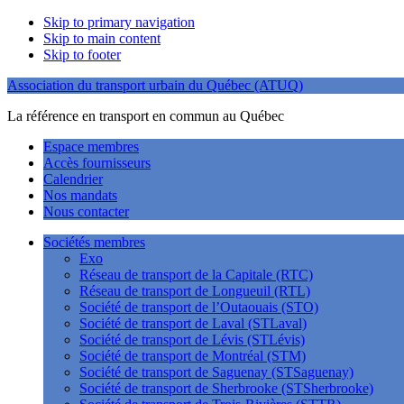
Skip to primary navigation
Skip to main content
Skip to footer
Association du transport urbain du Québec (ATUQ)
La référence en transport en commun au Québec
Espace membres
Accès fournisseurs
Calendrier
Nos mandats
Nous contacter
Sociétés membres
Exo
Réseau de transport de la Capitale (RTC)
Réseau de transport de Longueuil (RTL)
Société de transport de l’Outaouais (STO)
Société de transport de Laval (STLaval)
Société de transport de Lévis (STLévis)
Société de transport de Montréal (STM)
Société de transport de Saguenay (STSaguenay)
Société de transport de Sherbrooke (STSherbrooke)