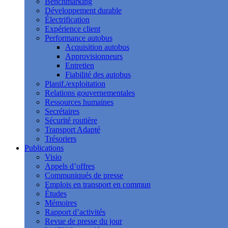
Benchmarking
Développement durable
Électrification
Expérience client
Performance autobus
Acquisition autobus
Approvisionneurs
Entretien
Fiabilité des autobus
Planif./exploitation
Relations gouvernementales
Ressources humaines
Secrétaires
Sécurité routière
Transport Adapté
Trésoriers
Publications
Visio
Appels d’offres
Communiqués de presse
Emplois en transport en commun
Études
Mémoires
Rapport d’activités
Revue de presse du jour