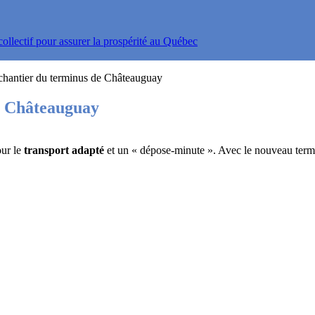
ollectif pour assurer la prospérité au Québec
e chantier du terminus de Châteauguay
de Châteauguay
our le
transport adapté
et un « dépose-minute ». Avec le nouveau ter