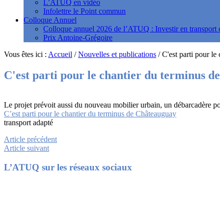
L’ATUQ en vidéo
Infolettre le Point commun
Colloque Annuel
Colloque annuel 2026 de l’ATUQ : Investir en transport c
Prix Antoine-Grégoire
Vous êtes ici :
Accueil
/
Nouvelles et publications
/
C'est parti pour l
C'est parti pour le chantier du terminus 
Le projet prévoit aussi du nouveau mobilier urbain, un débarcadère p
C’est parti pour le chantier du terminus de Châteauguay
transport adapté
Article précédent
Article suivant
Footer
L’ATUQ sur les réseaux sociaux