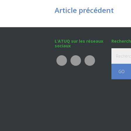
Article précédent
Footer
L’ATUQ sur les réseaux
Recherch
sociaux
Recherche