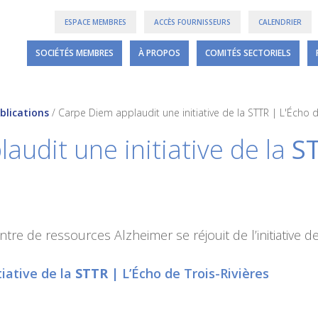
ESPACE MEMBRES
ACCÈS FOURNISSEURS
CALENDRIER
SOCIÉTÉS MEMBRES
À PROPOS
COMITÉS SECTORIELS
blications
/
Carpe Diem applaudit une initiative de la STTR | L'Écho d
audit une initiative de la
S
tre de ressources Alzheimer se réjouit de l’initiative d
iative de la
STTR
| L’Écho de Trois-Rivières