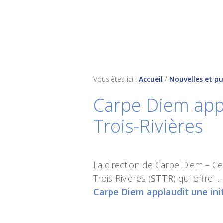
Skip
Skip
Skip
to
to
to
primary
main
footer
navigation
content
Vous êtes ici :
Accueil
/
Nouvelles et pu
Carpe Diem appl
Trois-Rivières
La direction de Carpe Diem – Cen
Trois-Rivières (
STTR
) qui offre …
Carpe Diem applaudit une init