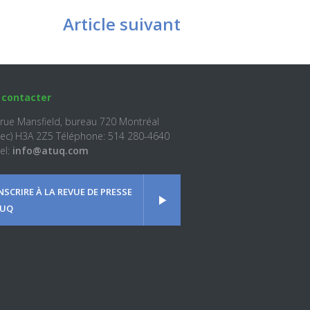
Article suivant
 contacter
 rue Mansfield, bureau 720 Montréal
ec) H3A 2Z5 Téléphone: 514 280-4640
el:
info@atuq.com
INSCRIRE À LA REVUE DE PRESSE
UQ