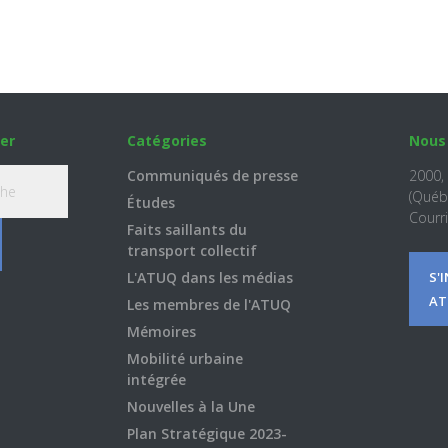
er
Catégories
Nous
Communiqués de presse
2000,
(Québ
Études
Courri
Faits saillants du
transport collectif
L'ATUQ dans les médias
S'
AT
Les membres de l'ATUQ
Mémoires
Mobilité urbaine
intégrée
Nouvelles à la Une
Plan Stratégique 2023-