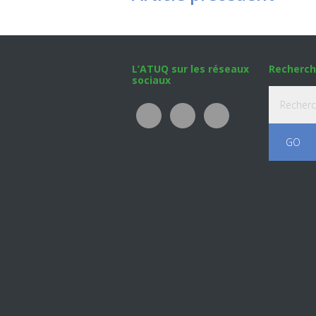
Footer
L’ATUQ sur les réseaux
Recherch
sociaux
Recherche