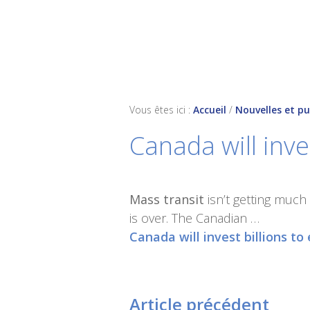
Skip
Skip
Skip
to
to
to
primary
main
footer
navigation
content
Vous êtes ici :
Accueil
/
Nouvelles et pu
Canada will inves
Mass transit
isn’t getting much
is over. The Canadian …
Canada will invest billions to 
Article précédent