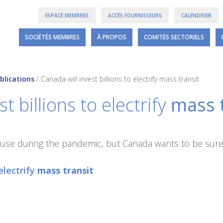
ESPACE MEMBRES
ACCÈS FOURNISSEURS
CALENDRIER
SOCIÉTÉS MEMBRES
À PROPOS
COMITÉS SECTORIELS
blications
/
Canada will invest billions to electrify mass transit
t billions to electrify
mass t
 use during the pandemic, but Canada wants to be sure i
electrify
mass transit