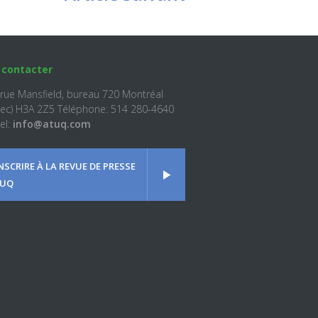
 contacter
 rue Mansfield, bureau 720 Montréal
ec) H3A 2Z5 Téléphone: 514 280-4640
el:
info@atuq.com
INSCRIRE À LA REVUE DE PRESSE
UQ