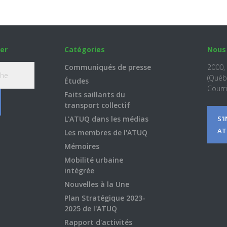
er
Catégories
Nous
Communiqués de presse
2000,
(Québ
Études
Courri
Faits saillants du
transport collectif
L'ATUQ dans les médias
S'
AT
Les membres de l'ATUQ
Mémoires
Mobilité urbaine
intégrée
Nouvelles à la Une
Plan Stratégique 2023-
2025 de l'ATUQ
Rapport d'activités