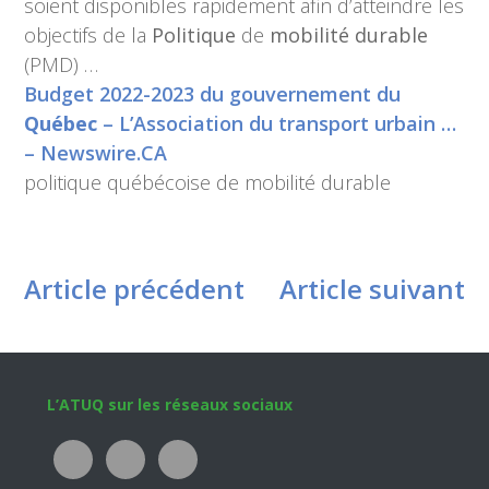
soient disponibles rapidement afin d’atteindre les
objectifs de la
Politique
de
mobilité durable
(PMD) …
Budget 2022-2023 du gouvernement du
Québec
– L’Association du transport urbain …
– Newswire.CA
politique québécoise de mobilité durable
Article précédent
Article suivant
Footer
L’ATUQ sur les réseaux sociaux