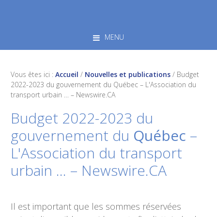
Skip
Skip
Skip
to
to
to
primary
main
footer
MENU
navigation
content
Vous êtes ici :
Accueil
/
Nouvelles et publications
/
Budget
2022-2023 du gouvernement du Québec – L'Association du
transport urbain … – Newswire.CA
Budget 2022-2023 du
gouvernement du
Québec
–
L'Association du transport
urbain … – Newswire.CA
Il est important que les sommes réservées